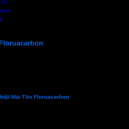
 Tốt
g nóng
ới
Floruacarbon
 phẩm màng chống nóng tự dính cao cấp. Sử dụng vật liệu co
rực tiếp lên bề mặt cấu kiện, tạo thành lớp bảo vệ chống thấm
iúp giảm chấn. Đặc biệt, nó rất phù hợp cho việc chống thấm, c
iệt Mái Tôn Floruacarbon
dụng. Và có khả năng tự làm sạch tốt. Giữ thẩm mỹ cao cho bề 