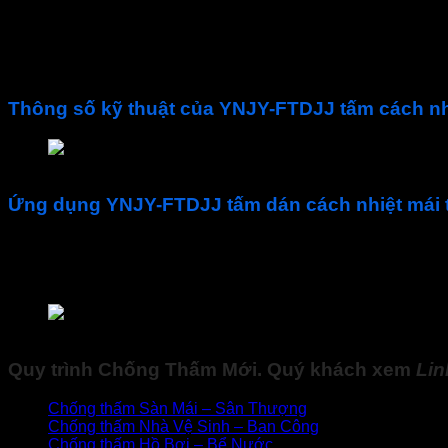
Bề mặt: Floruacarbon + Keo cao su Butyl
Quy cách đóng gói: 1mm*1m*20m
Giá: 120,000 VNĐ / m2
Thông số kỹ thuật của YNJY-FTDJJ tấm cách n
Thông số kỹ thuật của YNJY-FTDJJ tấm cách nhiệt 
Ứng dụng YNJY-FTDJJ tấm dán cách nhiệt mái 
Tấm lợp chống nóng
phù hợp cho các dự án lớn và cả
Đặc biệt thích hợp cho việc cải tạo, sửa chữa rò rỉ và c
Chống thấm, chống ăn mòn và chống lão hóa cho các bề
Ứng dụng YNJY-FTDJJ tấm dán cách nhiệt mái tôn
Quy trình
Chống Thấm Mới
. Quý khách xem
Li
Chống thấm Sàn Mái – Sân Thượng
Chống thấm Nhà Vệ Sinh – Ban Công
Chống thấm Hồ Bơi – Bể Nước