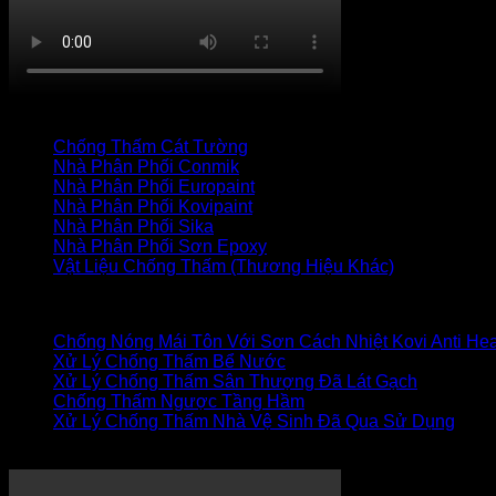
TRANG CHỦ
CỬA HÀNG
LIÊN HỆ
Thanh toán
+
Danh mục vật liệu
Chống Thấm Cát Tường
(34)
Nhà Phân Phối Conmik
(7)
Nhà Phân Phối Europaint
(19)
Nhà Phân Phối Kovipaint
(18)
Nhà Phân Phối Sika
(27)
Nhà Phân Phối Sơn Epoxy
(17)
Vật Liệu Chống Thấm (Thương Hiệu Khác)
(85)
Bài viết mới
Chống Nóng Mái Tôn Với Sơn Cách Nhiệt Kovi Anti Hea
Xử Lý Chống Thấm Bể Nước
Xử Lý Chống Thấm Sân Thượng Đã Lát Gạch
Chống Thấm Ngược Tầng Hầm
Xử Lý Chống Thấm Nhà Vệ Sinh Đã Qua Sử Dụng
XỬ LÝ CHỐNG THẤM