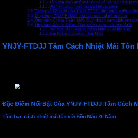
Tấm dán cách nhiệt mái tôn có hả Năng Chống Nước
Giá Tấm cách nhiệt mái tôn Floruacarbon
Thông số kỹ thuật của YNJY-FTDJJ tấm cách nhiệt chốn
Ứng dụng YNJY-FTDJJ tấm dán cách nhiệt mái tôn
Quy trình Chống Thấm Mới. Quý khách xem Link bên dư
Quy trình Xử Lý Thấm. Quý khách xem Link bên dưới
Nơi mua vật tư ngành chống thấm – Giá tận Kho
Sản Phẩm Cát tường nhập khẩu
YNJY-FTDJJ Tấm Cách Nhiệt Mái Tôn 
YNJY-FTDJJ Tấm Cách Nhiệt Mái Tôn Floruacarbon
là sản
lớp keo Butyl tự dính và lớp cách nhiệt. Màng này được dán t
trong môi trường ngoài trời, sản phẩm không bị phai màu và g
thống điện mặt trời
YNJY-FTDJJ
Đặc Điểm Nổi Bật Của YNJY-FTDJJ Tấm Cách Nh
Tấm bạc cách nhiệt mái tôn với Bền Màu 20 Năm
Chống thấm juyons
sẽ không bị đổi màu sau hơn 20 năm sử 