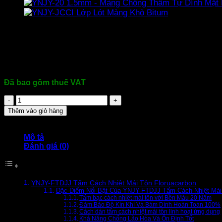
160.000
₫
Tấm Cách Nhiệt Mái Tôn
Thương hiệu: KIN LONG – JUYONS
Mã sản phẩm: YNJY-FTDJJ
Quy cách: 1m * 20m * 1mm
Đã bao gồm thuế VAT
YNJY-
FTDJJ
Thêm vào giỏ hàng
Tấm
Cách
Nhiệt
Mô tả
Mái
Đánh giá (0)
Tôn
Floruacarbon
số
lượng
YNJY-FTDJJ Tấm Cách Nhiệt Mái Tôn Floruacarbon
Đặc Điểm Nổi Bật Của YNJY-FTDJJ Tấm Cách Nhiệt Mái 
Tấm bạc cách nhiệt mái tôn với Bền Màu 20 Năm
Đảm Bảo Độ Kín Khí Và Bám Dính Hoàn Toàn 100%
Cách dán tấm cách nhiệt mái tôn linh hoạt ứng dụng
Khả Năng Chống Lão Hóa Và Ổn Định Tốt