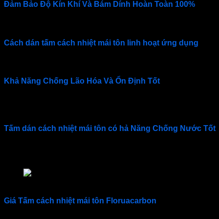
Đảm Bảo Độ Kín Khí Và Bám Dính Hoàn Toàn 100%
Chống thấm kinlong
có lớp cao su Butyl có thể đảm bảo độ 
Cách dán tấm cách nhiệt mái tôn linh hoạt ứng dụng
Tấm chống nóng mái tôn
có tính linh hoạt, đặc biệt là tính l
Khả Năng Chống Lão Hóa Và Ổn Định Tốt
Tấm cách nhiệt mái tôn
được trang bị lớp phủ Floruacarbon c
năng lượng nhiệt, ozone. Chống lại các tác nhân ăn mòn hóa 
Tấm dán cách nhiệt mái tôn có
hả Năng Chống Nước Tốt
Với khả năng chống nước tuyệt vời,
tấm chống nóng
giúp bả
nguy cơ thấm dột. Tăng độ bền của công trình và tiết kiệm chi p
Đặc Điểm Nổi Bật Của YNJY-FTDJJ Tấm Cách Nhiệt 
Giá Tấm cách nhiệt mái tôn Floruacarbon