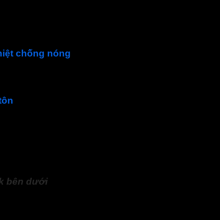
hiệt chống nóng
chống nóng
tôn
 nhà ở dân dụng trong việc chống thấm, chống nóng.
ác dự án chống thấm khác trên mái kim loại và mái bê tông cũ.
 mặt của các cơ sở công nghiệp và hóa chất khác nhau
nk
bên dưới