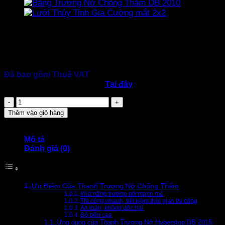
40.000
₫
Thương hiệu:
Hebei Shangshui
Tiết diện: 20mm * 15mm
Đóng gói: Thùng 7 cuộn * 5 mét
Đã bao gồm Thuế VAT
⇒
download tài liệu kỹ thuật
Tại đây
Thanh
Trương
Thêm vào giỏ hàng
Nở
Hyberstop
DB
Mô tả
2015
Đánh giá (0)
số
lượng
Ưu Điểm Của Thanh Trương Nở Chống Thấm
Khả năng trương nở mạnh mẻ
Thi công nhanh, tiết kiệm thời gian thi công
An toàn, không độc hại
Độ bền cao
Ứng dụng của Thanh Trương Nở Hyberstop DB 2015