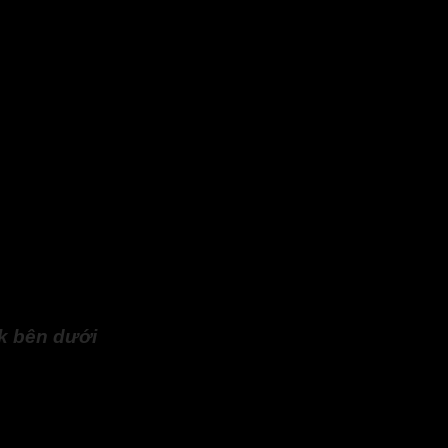
à các tạp chất khác
 trí cần chống thấm
m bảo
thanh trương nở
không bị dịch chuyển trong quá trình t
g nở
được chôn sâu trong kết cấu bê tông
nk
bên dưới