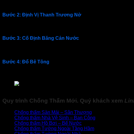
Đảm bảo bề mặt thi công sạch sẽ, không có bụi bẩn, dầu mỡ v
Bước 2: Định Vị Thanh Trương Nở
Cắt
Hyberstop db 2010
theo chiều dài cần thiết và đặt vào vị
Bước 3: Cố Định Băng Cản Nước
Sử dụng keo dán hoặc các phương pháp cố định khác để đả
Bước 4: Đổ Bê Tông
Tiến hành đổ bê tông như bình thường, đảm bảo
băng trươn
Quy trình thi công Hyberstop DB 2015
Quy trình
Chống Thấm Mới
. Quý khách xem
Li
Chống thấm Sàn Mái – Sân Thượng
Chống thấm Nhà Vệ Sinh – Ban Công
Chống thấm Hồ Bơi – Bể Nước
Chống thấm Tường Ngoài Tầng Hầm
Chống thấm Tường Ngoài Nhà