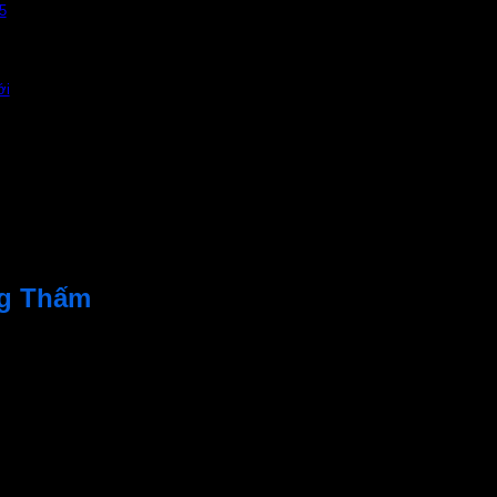
5
ới
 su Butyl dẻo kết hợp với Bentonite trương nở. Khi tiếp xúc vớ
o nước thấm qua. Chuyên dụng trong việc
chống thấm mạch n
g Thấm
nh khi tiếp xúc với nước. Nở gấp 2-3 lần so với thể tích ban đ
ệm thời gian và chi phí thi công