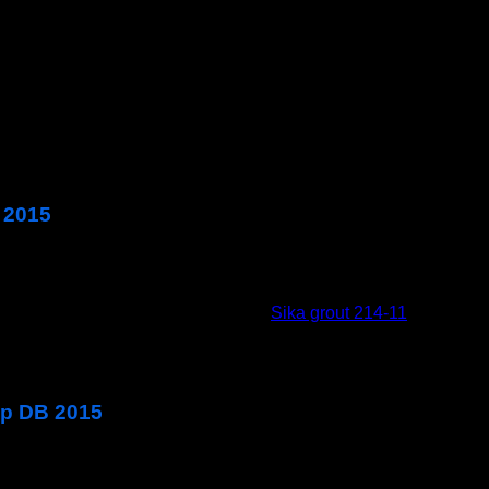
o người sử dụng và môi trường. Phù hợp cho bể nước sinh hoạt
hiệt, từ nhiệt độ cao đến thấp. Chịu được áp suất nước cao (
 2015
ngành xây dựng.
ngừng thi công).
g bê tông kết cấu. Vv.. kết hợp với
Sika grout 214-11
.
op DB 2015