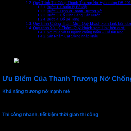
Quy Trình Thi Công Thanh Trương Nở Hyberstop DB 201
Bước 1: Chuẩn Bị Bề Mặt
Bước 2: Định Vị Thanh Trương Nở
Bước 3: Cố Định Băng Cản Nước
Bước 4: Đổ Bê Tông
Quy trình Chống Thấm Mới. Quý khách xem Link bên dư
Quy trình Xử Lý Thấm. Quý khách xem Link bên dưới
Nơi mua vật tư ngành chống thấm – Giá tận Kho
Sản Phẩm Cát tường nhập khẩu
Thanh Trương Nở Hyberstop DB 2015
được sản xuất từ cao
Từ đó có tác dụng bịt kín các khe hở và ngăn chặn không ch
Hyberstop DB 2015 nhập khẩu từ Hàn Quốc
Ưu Điểm Của Thanh Trương Nở Chốn
Khả năng trương nở mạnh mẻ
Băng trương nở
kết cấu Bentonite butyl rubber trương nở nha
Thi công nhanh, tiết kiệm thời gian thi công
Thanh trương nở chống thấm
dễ dàng cắt và lắp đặt. Tiết ki