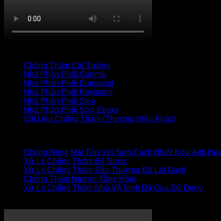
TRANG CHỦ
CỬA HÀNG
LIÊN HỆ
Thanh toán
+
Danh mục vật liệu
Chống Thấm Cát Tường
(34)
Nhà Phân Phối Conmik
(7)
Nhà Phân Phối Europaint
(19)
Nhà Phân Phối Kovipaint
(18)
Nhà Phân Phối Sika
(27)
Nhà Phân Phối Sơn Epoxy
(17)
Vật Liệu Chống Thấm (Thương Hiệu Khác)
(85)
Bài viết mới
Chống Nóng Mái Tôn Với Sơn Cách Nhiệt Kovi Anti Hea
Xử Lý Chống Thấm Bể Nước
Xử Lý Chống Thấm Sân Thượng Đã Lát Gạch
Chống Thấm Ngược Tầng Hầm
Xử Lý Chống Thấm Nhà Vệ Sinh Đã Qua Sử Dụng
XỬ LÝ CHỐNG THẤM