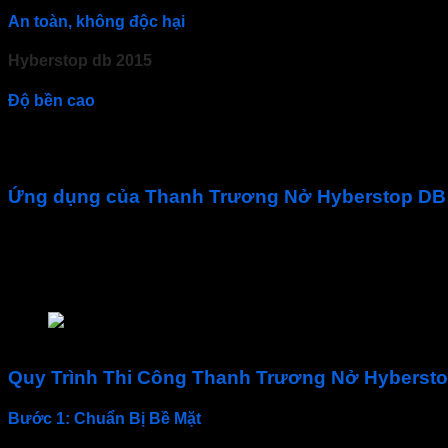
An toàn, không độc hại
Hyberstop db 2015
không chứa các chất độc hại, an toàn ch
Độ bền cao
Băng cản nước
chịu được các điều kiện môi trường khắc ng
ống
,
chống thấm mạch ngừng bê tông
Ứng dụng của Thanh Trương Nở Hyberstop DB
Thanh trương nở hyberstop
được sử dụng phổ biến trong 
Chống thấm các khớp nối trong bê tông cốt thép. (Mạch 
Quấn quanh các trục ống kỹ thuật xuyên sàn, xuyên tườn
Ứng dụng của Than Hyberstop DB 2015
Quy Trình Thi Công Thanh Trương Nở Hyberst
Bước 1: Chuẩn Bị Bề Mặt