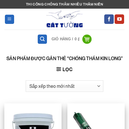
Bỏ
THI CÔNG CHỐNG THẤM NHIỀU THÂM NIÊN
qua
nội
dung
GIỎ HÀNG /
0
₫
SẢN PHẨM ĐƯỢC GẮN THẺ “CHỐNG THẤM KIN LONG”
LỌC