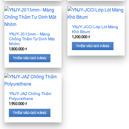
YNJY-JCCI Lớp Lót Màng
Khò Bitum
YNJY-20 1.5mm – Màng
1.200.000
₫
Chống Thấm Tự Dính Mặt
Nhôm
THÊM VÀO GIỎ HÀNG
1.800.000
₫
THÊM VÀO GIỎ HÀNG
YNJY-JAZ Chống Thấm
Polyurethane
1.950.000
₫
THÊM VÀO GIỎ HÀNG