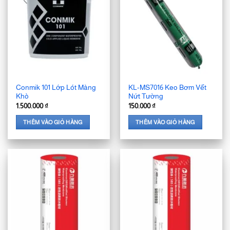
Conmik 101 Lớp Lót Màng
KL-MS7016 Keo Bơm Vết
Khò
Nứt Tường
1.500.000
₫
150.000
₫
THÊM VÀO GIỎ HÀNG
THÊM VÀO GIỎ HÀNG