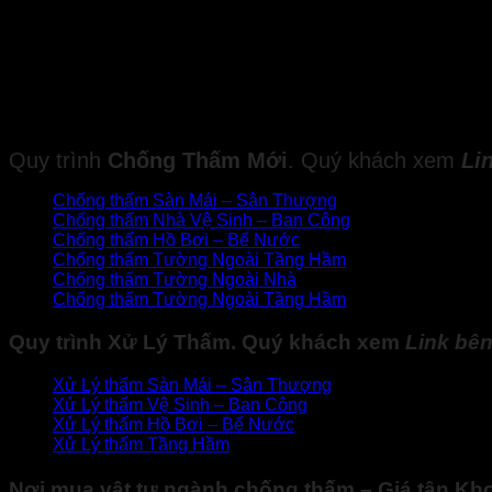
Độ linh hoạt ở 0°C
Chất rắn còn lại sau bay hơi
Quy trình
Chống Thấm Mới
. Quý khách xem
Li
Chống thấm Sàn Mái – Sân Thượng
Chống thấm Nhà Vệ Sinh – Ban Công
Chống thấm Hồ Bơi – Bể Nước
Chống thấm Tường Ngoài Tầng Hầm
Chống thấm Tường Ngoài Nhà
Chống thấm Tường Ngoài Tầng Hầm
Quy trình
Xử Lý Thấm
. Quý khách xem
Link
bên
Xử Lý thấm Sàn Mái – Sân Thượng
Xử Lý thấm
Vệ Sinh – Ban Công
Xử Lý thấm
Hồ Bơi – Bể Nước
Xử Lý thấm
Tầng Hầm
Nơi mua vật tư ngành chống thấm – Giá tận Kh