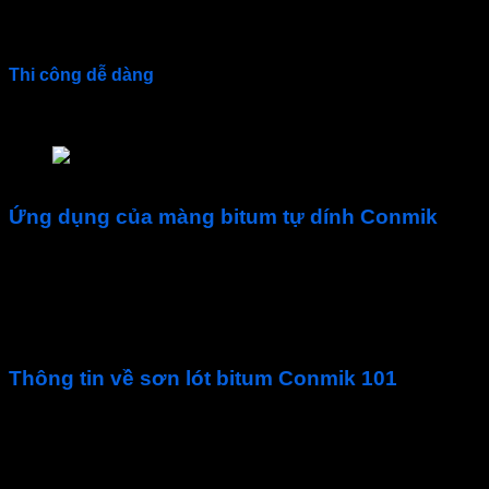
Chống thấm bitum
Conmik
không gây ăn mòn kim loại
Thi công dễ dàng
Conmik-101
được đóng gói sẵn, chỉ cần khuấy đều và th
Lớp lót Bitum CONMIK 101
Ứng dụng của màng bitum tự dính Conmik
Lớp lót bitum
gốc dung môi
Conmik
ứng dụng làm sơn lót c
Tấm bê tông, mái bằng, mái lượn sóng.
Hố thang máy và đường ống dưới gạch, chống thấm tư
Bếp, nhà tắm, tầng và sàn tầng hầm.
Thông tin về sơn lót bitum Conmik 101
Tỷ trọng ở 25°C
Độ bắt lửa