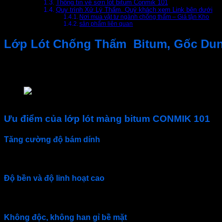
Thông tin về sơn lót bitum Conmik 101
Quy trình Xử Lý Thấm. Quý khách xem Link bên dưới
Nơi mua vật tư ngành chống thấm – Giá tận Kho
sản phẩm liên quan
Lớp Lót Chống Thấm Bitum, Gốc Du
Conmik 101
là
lớp lót chống thấm bitum
gốc dung môi, được
Conmik
có khả năng thẩm thấu tốt vào bề mặt bê tông, giúp t
Lớp lót màng khò CONMIK 101
Ưu điểm của lớp lót màng bitum CONMIK 101
Tăng cường độ bám dính
Lớp lót bitum
Conmik 101
thẩm thấu sâu vào bê tông, t
Độ bền và độ linh hoạt cao
Sau khi khô,
lớp lót chống thấm
Conmik
tạo thành lớp 
Không độc, không han gỉ bề mặt