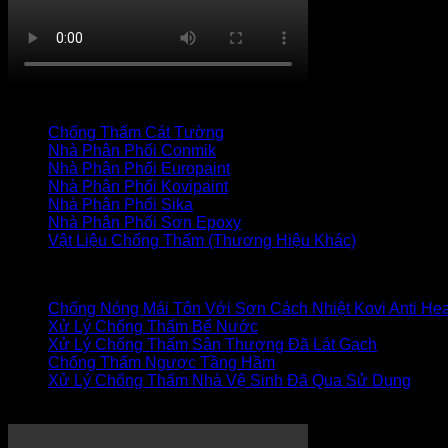
TRANG CHỦ
CỬA HÀNG
LIÊN HỆ
Thanh toán
+
Danh mục vật liệu
Chống Thấm Cát Tường
(34)
Nhà Phân Phối Conmik
(7)
Nhà Phân Phối Europaint
(19)
Nhà Phân Phối Kovipaint
(18)
Nhà Phân Phối Sika
(27)
Nhà Phân Phối Sơn Epoxy
(17)
Vật Liệu Chống Thấm (Thương Hiệu Khác)
(85)
Bài viết mới
Chống Nóng Mái Tôn Với Sơn Cách Nhiệt Kovi Anti Hea
Xử Lý Chống Thấm Bể Nước
Xử Lý Chống Thấm Sân Thượng Đã Lát Gạch
Chống Thấm Ngược Tầng Hầm
Xử Lý Chống Thấm Nhà Vệ Sinh Đã Qua Sử Dụng
XỬ LÝ CHỐNG THẤM