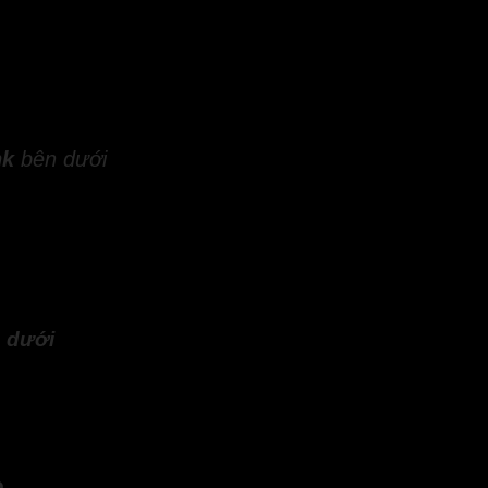
Không nứt hoặc bong vảy
47 – 55
nk
bên dưới
 dưới
o