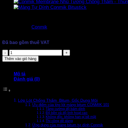
1.500.000
₫
Thương hiệu:
Conmik
Đóng gói: Thùng 18kg
Ngoại quan: Màu đen
Đã bao gồm thuế VAT
Conmik
101
Thêm vào giỏ hàng
Lớp
Lót
Màng
Mô tả
Khò
Đánh giá (0)
số
lượng
Lớp Lót Chống Thấm Bitum, Gốc Dung Môi
Ưu điểm của lớp lót màng bitum CONMIK 101
Tăng cường độ bám dính
Độ bền và độ linh hoạt cao
Không độc, không han gỉ bề mặt
Thi công dễ dàng
Ứng dụng của màng bitum tự dính Conmik