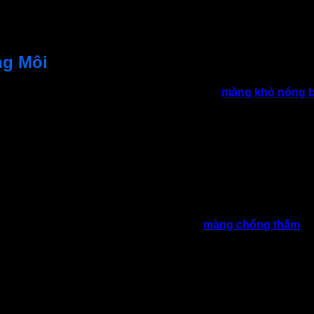
ng Môi
 sử dụng để xử lý bề mặt trước khi thi công
màng khò nóng b
ăng độ bám dính giữa lớp nền và màng chống thấm, từ đó nâng c
ạo lớp liên kết chắc chắn giữa bề mặt và
màng chống thấm
. 
màng mỏng dẻo dai, bám dính tốt và không bị nứt gãy theo thời 