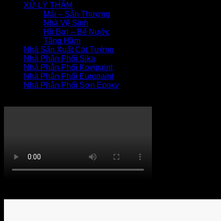
XỬ LÝ THẤM
Mái – Sân Thượng
Nhà Vệ Sinh
Hồ Bơi – Bể Nước
Tầng Hầm
Nhà Sản Xuất Cát Tường
Nhà Phân Phối Sika
Nhà Phân Phối Kovipaint
Nhà Phân Phối Europaint
Nhà Phân Phối Sơn Epoxy
THI CÔNG XỬ LÝ THẤM
Khách hàng bình luận