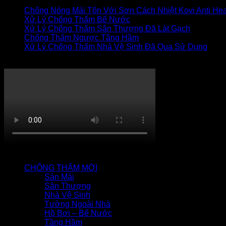
Chống Nóng Mái Tôn Với Sơn Cách Nhiệt Kovi Anti Hea
Xử Lý Chống Thấm Bể Nước
Xử Lý Chống Thấm Sân Thượng Đã Lát Gạch
Chống Thấm Ngược Tầng Hầm
Xử Lý Chống Thấm Nhà Vệ Sinh Đã Qua Sử Dụng
Thi công chống thấm
QUY TRÌNH CHỐNG THẤM
CHỐNG THẤM MỚI
Sàn Mái
Sân Thượng
Nhà Vệ Sinh
Tường Ngoài Nhà
Hồ Bơi – Bể Nước
Tầng Hầm