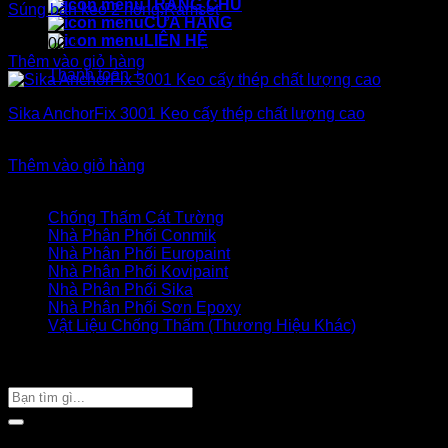
TRANG CHỦ
Súng bắn keo 2 nòng Ramset
nhất
CỬA HÀNG
LIÊN HỆ
500.000
₫
Thêm vào giỏ hàng
Thanh toán
+
Sika AnchorFix 3001 Keo cấy thép chất lượng cao
750.000
₫
Thêm vào giỏ hàng
Danh mục sản phẩm
Chống Thấm Cát Tường
Nhà Phân Phối Conmik
Nhà Phân Phối Europaint
Nhà Phân Phối Kovipaint
Nhà Phân Phối Sika
Nhà Phân Phối Sơn Epoxy
Vật Liệu Chống Thấm (Thương Hiệu Khác)
Giỏ hàng của bạn
TÌM SẢN PHẨM
Tìm
kiếm:
Bài viết mới