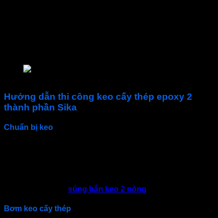
Các loại bề mặt nền:
Bê tông (nứt và không nứt)
Gạch rỗng và gạch đặc
Gỗ
Đá tự nhiên và đá nhân tạo
Đá mồ côi
keo cây thép sika anchorfix 3001 chất lượng cao
Hướng dẫn thi công keo cấy thép epoxy 2
thành phần Sika
Chuẩn bị keo
Chuẩn bị sẵn sàng
keo neo thép
Sika 3001
: 600 ml
Vặn nắp để mở
Tháo nắp khỏi ống
Lắp vòi tự trộn vào
Lắp ống vào
súng bắn keo 2 nòng
và bắt đầu thi công
Bơm keo cấy thép