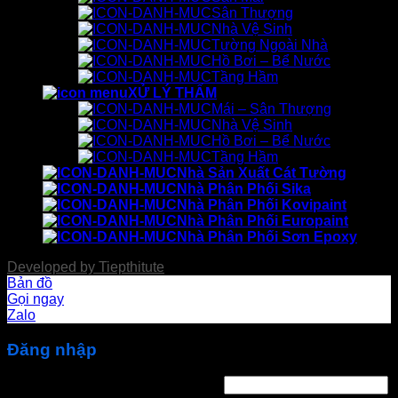
Sân Thượng
Nhà Vệ Sinh
Tường Ngoài Nhà
Hồ Bơi – Bể Nước
Tầng Hầm
XỬ LÝ THẤM
Mái – Sân Thượng
Nhà Vệ Sinh
Hồ Bơi – Bể Nước
Tầng Hầm
Nhà Sản Xuất Cát Tường
Nhà Phân Phối Sika
Nhà Phân Phối Kovipaint
Nhà Phân Phối Europaint
Nhà Phân Phối Sơn Epoxy
Developed by
Tiepthitute
Bản đồ
Gọi ngay
Zalo
Đăng nhập
Bắt
Tên tài khoản hoặc địa chỉ email
*