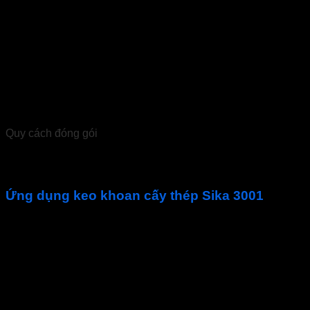
Nhiệt độ làm việc
Hạn sử dụng
Quy cách đóng gói
600 ml, 12 ống / thùng
Pallet: 36 thùng
Ứng dụng keo khoan cấy thép Sika 3001
Neo thép/ thép chịu lực trong công trình sửa chữa hoặc
xây mới
Thép có ren
Bulong và các hệ thống neo móc định vị đặc biệt
Cơ khí, mộc:
Neo móc các tay vịn, hệ khung
Lan can
Cố định các loại khung cửa, cửa sổ