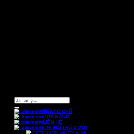
Thiết kế và chăm sóc ©
Phòng Marketing Cát Tường
Tìm
kiếm:
TRANG CHỦ
CỬA HÀNG
LIÊN HỆ
CHỐNG THẤM MỚI
Sàn Mái