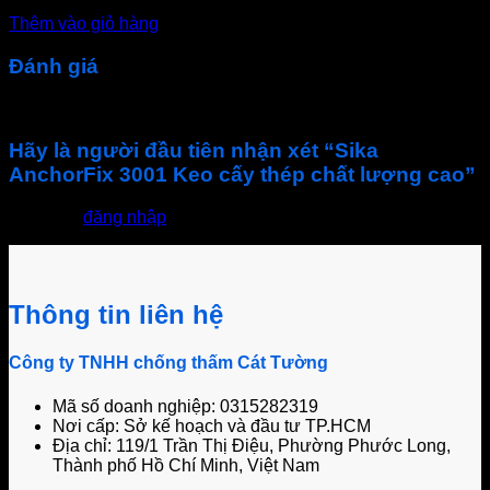
480.000
₫
Thêm vào giỏ hàng
Đánh giá
Chưa có đánh giá nào.
Hãy là người đầu tiên nhận xét “Sika
AnchorFix 3001 Keo cấy thép chất lượng cao”
Bạn phải
đăng nhập
để gửi đánh giá.
Thông tin liên hệ
Công ty TNHH chống thấm Cát Tường
Mã số doanh nghiệp: 0315282319
Nơi cấp: Sở kế hoạch và đầu tư TP.HCM
Địa chỉ: 119/1 Trần Thị Điệu, Phường Phước Long,
Thành phố Hồ Chí Minh, Việt Nam