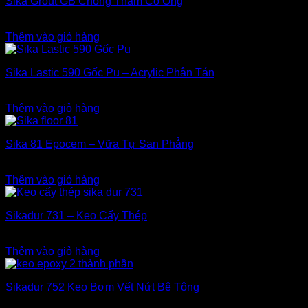
Sika Grout GB Chống Thấm Cổ Ống
280.000
₫
Thêm vào giỏ hàng
Sika Lastic 590 Gốc Pu – Acrylic Phân Tán
3.600.000
₫
Thêm vào giỏ hàng
Sika 81 Epocem – Vữa Tự San Phẳng
1.900.000
₫
Thêm vào giỏ hàng
Sikadur 731 – Keo Cấy Thép
330.000
₫
Thêm vào giỏ hàng
Sikadur 752 Keo Bơm Vết Nứt Bê Tông