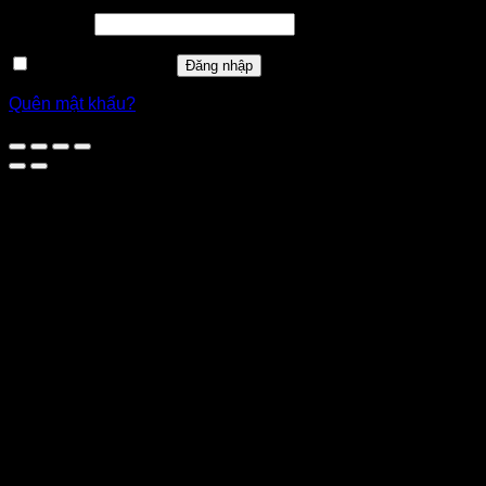
buộc
Bắt
Mật khẩu
*
buộc
Ghi nhớ mật khẩu
Đăng nhập
Quên mật khẩu?