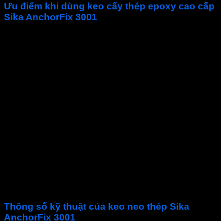
Ưu điểm khi dùng keo cấy thép epoxy cao cấp
Sika AnchorFix 3001
Keo khoan cấy thép
Sika 3001
có thời gian mở dài.
Có thể thi công trên bê tông ẩm ướt.
Keo neo thép
Sika
chịu tải trọng cao.
Đánh giá thử nghiệm ETAG 001 về neo thép trong bê
tông nứt.
Đánh giá thử nghiệm ETAG 001 về nối thép.
Đánh giá theo AC308 bởi ICC-ES về việc neo thép
trong bê tông bị nứt chịu tải tĩnh, tải trọng gió và tải
trọng động đất.
Thử nghiệm địa chấn (loại 1).
Được chứng nhận phù hợp dùng trong cấu kiện chứa
nước uống.
Có khả năng chống cháy.
Keo AB 2 thành phần
gốc epoxy
Sika AnchorFix
3001
hông chứa styrene.
Keo AB
bám dính hoàn hảo lên bề mặt nền.
Không co ngót khi đóng rắn.
Ít hao hụt.
Thông số kỹ thuật của keo neo thép Sika
AnchorFix 3001