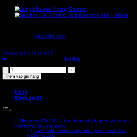
750.000
₫
Thương Hiệu:
Sika Việt Nam
Đóng gói: Tuýp 600ml
Gốc: Epoxy
Đã bao gồm thuế VAT
⇒
download tài liệu kỹ thuật
Tại đây
Sika
AnchorFix
Thêm vào giỏ hàng
3001
Keo
cấy
Mô tả
thép
Đánh giá (0)
chất
lượng
cao
số
Sika AnchorFix 3001 – Keo khoan cấy thép chuyên dụng,
lượng
chất lượng cao, gốc epoxy
Ưu điểm khi dùng keo cấy thép epoxy cao cấp Sika
AnchorFix 3001