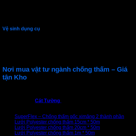
Cắm nhanh thanh cốt thép vào lỗ khoan khi keo còn
mềm.
Giữ cố định cho đến khi keo đóng rắn hoàn toàn.
Vệ sinh dụng cụ
Vệ sinh dụng cụ bằng dung môi thích hợp ngay sau khi
sử dụng.
Các vật liệu đã đóng rắn cần được làm sạch bằng
phương pháp cơ học.
Nơi mua vật tư ngành
chống
thấm – Giá
tận Kho
Cát Tường
Phân phối vật liệu chống thấm toàn quốc →
Rẻ
– Hiệu Quả – Chất Lượng
!
Các sản phẩm
Cát Tường
nhập khẩu và mời phân phối đại
lý toàn quốc
SuperFlex – Chống thấm gốc ximăng 2 thành phần
Lưới Polyester chống thấm 15cm * 50m
Lưới Polyester chống thấm 20cm * 50m
Lưới Polyester chống thấm 1m * 50m