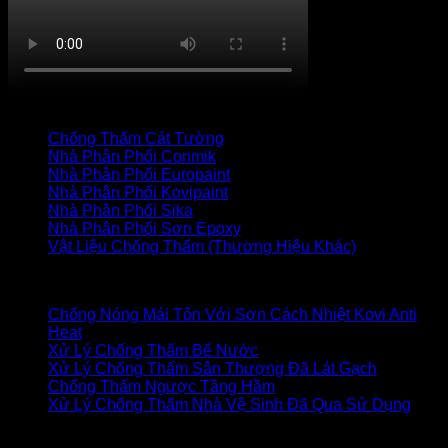
TRANG CHỦ
CỬA HÀNG
LIÊN HỆ
Thanh toán
+
Danh mục vật liệu
Chống Thấm Cát Tường
(34)
Nhà Phân Phối Conmik
(7)
Nhà Phân Phối Europaint
(19)
Nhà Phân Phối Kovipaint
(18)
Nhà Phân Phối Sika
(27)
Nhà Phân Phối Sơn Epoxy
(17)
Vật Liệu Chống Thấm (Thương Hiệu Khác)
(85)
Bài viết mới
Chống Nóng Mái Tôn Với Sơn Cách Nhiệt Kovi Anti
Heat
Xử Lý Chống Thấm Bể Nước
Xử Lý Chống Thấm Sân Thượng Đã Lát Gạch
Chống Thấm Ngược Tầng Hầm
Xử Lý Chống Thấm Nhà Vệ Sinh Đã Qua Sử Dụng
XỬ LÝ CHỐNG THẤM