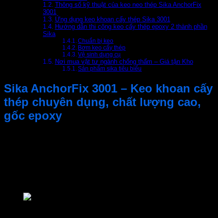
Thông số kỹ thuật của keo neo thép Sika AnchorFix
3001
Ứng dụng keo khoan cấy thép Sika 3001
Hướng dẫn thi công keo cấy thép epoxy 2 thành phần
Sika
Chuẩn bị keo
Bơm keo cấy thép
Vệ sinh dụng cụ
Nơi mua vật tư ngành chống thấm – Giá tận Kho
Sản phẩm sika tiêu biểu
Sika AnchorFix 3001 – Keo khoan cấy
thép chuyên dụng, chất lượng cao,
gốc epoxy
Sika AnchorFix 3001
là
keo khoan cấy thép
gốc epoxy 2
thành phần, chất lượng cao.
Sika AnchorFix
được thiết kế
chuyên dụng để neo cấy thép, bu lông, thanh ren vào bê
tông. Với khả năng chịu lực vượt trội, có tín xúc biến, không
co ngót, phù hợp cho cả công trình dân dụng lẫn công
nghiệp.
Keo neo thép Sika