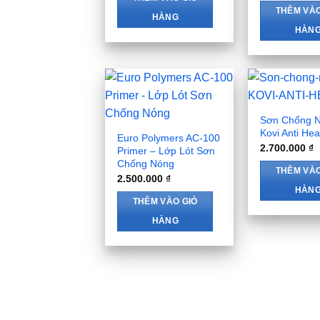
THÊM VÀO
HÀNG
HÀN
Sơn Chống N
Kovi Anti Hea
Euro Polymers AC-100
2.700.000
₫
Primer – Lớp Lót Sơn
Chống Nóng
THÊM VÀO
2.500.000
₫
HÀN
THÊM VÀO GIỎ
HÀNG