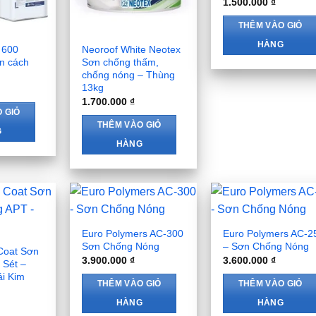
1.500.000
₫
THÊM VÀO GIỎ
HÀNG
 600
Neoroof White Neotex
ơn cách
Sơn chống thấm,
chống nóng – Thùng
13kg
1.700.000
₫
 GIỎ
THÊM VÀO GIỎ
G
HÀNG
Euro Polymers AC-300
Euro Polymers AC-2
Sơn Chống Nóng
– Sơn Chống Nóng
Coat Sơn
3.900.000
₫
3.600.000
₫
 Sét –
i Kim
THÊM VÀO GIỎ
THÊM VÀO GIỎ
HÀNG
HÀNG