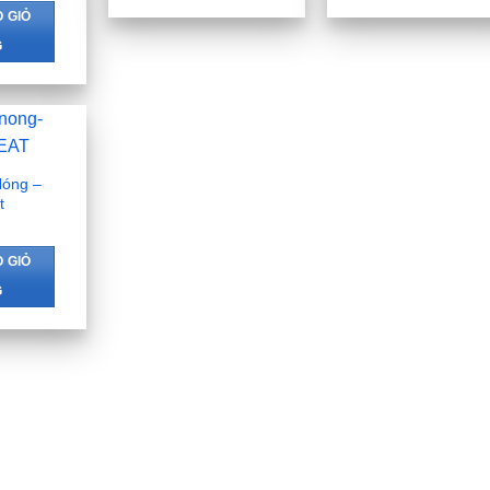
 GIỎ
G
óng –
t
 GIỎ
G