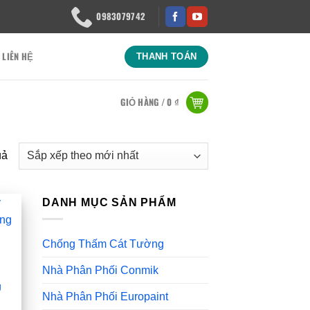
0983079742
LIÊN HỆ
THANH TOÁN
GIỎ HÀNG /
0
₫
Đã
uả
sắp
xếp
DANH MỤC SẢN PHẨM
theo
mới
nhất
Chống Thấm Cát Tường
Nhà Phân Phối Conmik
g
Nhà Phân Phối Europaint