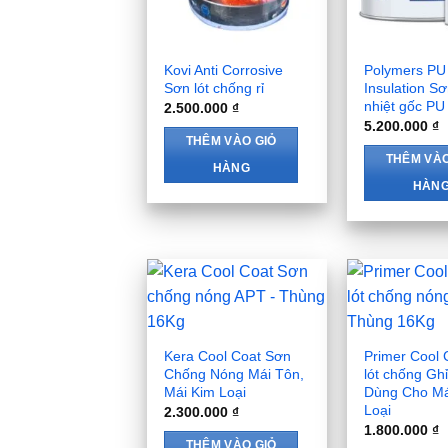
Kovi Anti Corrosive
Polymers PU
Sơn lót chống rỉ
Insulation S
nhiệt gốc PU
2.500.000
₫
5.200.000
₫
THÊM VÀO GIỎ
THÊM VÀO
HÀNG
HÀN
Kera Cool Coat Sơn
Primer Cool 
Chống Nóng Mái Tôn,
lót chống Ghỉ
Mái Kim Loại
Dùng Cho Má
Loại
2.300.000
₫
1.800.000
₫
THÊM VÀO GIỎ