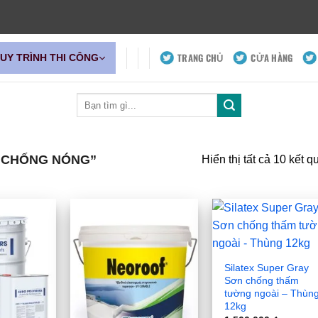
TRANG CHỦ
CỬA HÀNG
QUY TRÌNH THI CÔNG
Tìm
kiếm:
 CHỐNG NÓNG”
Hiển thị tất cả 10 kết q
Silatex Super Gray
Sơn chống thấm
tường ngoài – Thùn
12kg