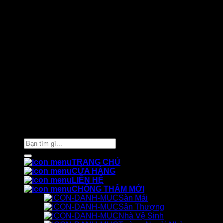
Thiết kế và chăm sóc ©
Phòng Marketing Cát Tường
Tìm
kiếm:
TRANG CHỦ
CỬA HÀNG
LIÊN HỆ
CHỐNG THẤM MỚI
Sàn Mái
Sân Thượng
Nhà Vệ Sinh