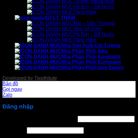
Tường Ngoài Nhà
Hồ Bơi – Bể Nước
Tầng Hầm
XỬ LÝ THẤM
Mái – Sân Thượng
Nhà Vệ Sinh
Hồ Bơi – Bể Nước
Tầng Hầm
Nhà Sản Xuất Cát Tường
Nhà Phân Phối Sika
Nhà Phân Phối Kovipaint
Nhà Phân Phối Europaint
Nhà Phân Phối Sơn Epoxy
Developed by
Tiepthitute
Bản đồ
Gọi ngay
Zalo
Đăng nhập
Bắt
Tên tài khoản hoặc địa chỉ email
*
buộc
Bắt
Mật khẩu
*
buộc