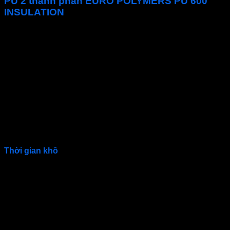
PU 2 thành phần EURO POLYMERS PU 600
INSULATION
Sơn phủ PU cách nhiệt
Lớp phủ
2 thành phần
Màu sắc
Trắng
Tỷ trọng( g/ml)
1.00 ± 0.05
Hàm lượng chất rắn (%)
61 ± 1
Tỷ Lệ Trộn (theo trọng
A : B = 10 : 1
lượng)
Điểm bắt cháy (°C)
24
19.8 Kg/Bộ , Thùng A: 18
Đóng gói
Kg, Thùng B: 1.8 Kg
Thời gian khô
Thời Gian Khô
5°C
20°C
30°C
Khô bề mặt
1h
1/2h
1/3h
Khô cứng
16h
4h
2h
Thời gian sơn lớp kế
32h
15h
12h
tiếp (tối thiểu)