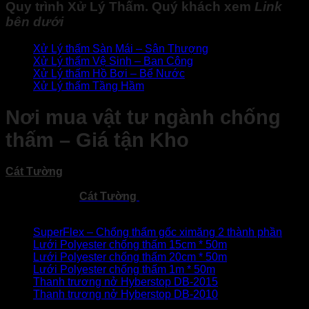
Quy trình
Xử Lý Thấm
. Quý khách xem
Link
bên dưới
Xử Lý thấm Sàn Mái – Sân Thượng
Xử Lý thấm
Vệ Sinh – Ban Công
Xử Lý thấm
Hồ Bơi – Bể Nước
Xử Lý thấm
Tầng Hầm
Nơi mua vật tư ngành chống
thấm – Giá tận Kho
Cát Tường
Phân phối vật liệu chống thấm toàn quốc →
Rẻ
– Hiệu Quả – Chất Lượng
!
Các sản phẩm
Cát Tường
nhập khẩu và mời phân phối đại
lý toàn quốc
SuperFlex – Chống thấm gốc ximăng 2 thành phần
Lưới Polyester chống thấm 15cm * 50m
Lưới Polyester chống thấm 20cm * 50m
Lưới Polyester chống thấm 1m * 50m
Thanh trương nở Hyberstop DB-2015
Thanh trương nở Hyberstop DB-2010