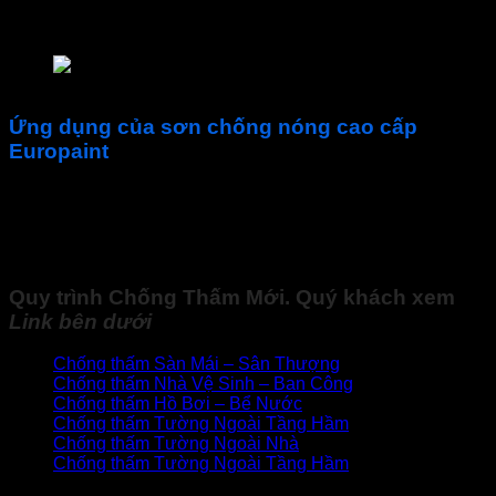
Thời gian sử dụng
10h
6h
4h
sau khi pha trộn
Sơn chống nóng Polymers PU 600 Insulation
Ứng dụng của sơn chống nóng cao cấp
Europaint
Mái tôn, kim loại, kính
Kết cấu thép
Bê tông
Tường nhà
Quy trình
Chống Thấm Mới
. Quý khách xem
Link
bên dưới
Chống thấm Sàn Mái – Sân Thượng
Chống thấm Nhà Vệ Sinh – Ban Công
Chống thấm Hồ Bơi – Bể Nước
Chống thấm Tường Ngoài Tầng Hầm
Chống thấm Tường Ngoài Nhà
Chống thấm Tường Ngoài Tầng Hầm