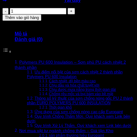
⇒
download tài liệu kỹ thuật
Tại đây
Polymers
PU
Thêm vào giỏ hàng
600
Insulation
Sơn
Mô tả
cách
Đánh giá (0)
nhiệt
gốc
PU
số
Polymers PU 600 Insulation – Sơn phủ PU cách nhiệt 2
lượng
thành phần
Ưu điểm nổi bật của sơn cách nhiệt 2 thành phần
Polymers PU 600 Insulation
Cách nhiệt, độ bền màu cao
Chịu dầu và hóa chất tuyệt vời
Chịu được mưa nắng trong thời gian dài
Chống rêu mốc và bụi bám vào bề mặt
Thông số kỹ thuật của sơn chống nóng gốc PU 2 thành
phần EURO POLYMERS PU 600 INSULATION
Thời gian khô
Ứng dụng của sơn chống nóng cao cấp Europaint
Quy trình Chống Thấm Mới. Quý khách xem Link bên
dưới
Quy trình Xử Lý Thấm. Quý khách xem Link bên dưới
Nơi mua vật tư ngành chống thấm – Giá tận Kho
sản phẩm thương hiệu Europaint