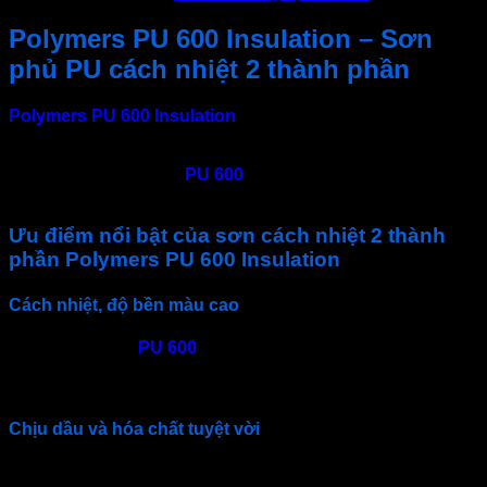
Polymers PU 600 Insulation – Sơn
phủ PU cách nhiệt 2 thành phần
Polymers PU 600 Insulation
là sơn chống nóng cao cấp
gốc Polyurethane 2 thành phần. Với tính năng phản xạ nhiệt
tốt, kháng hóa chất, chống chịu thời tiết tốt và ức chế vi sinh
vật.
Sơn chống nóng
PU 600
chuyên cách nhiệt cho mái
tôn, kết cấu thép, bê tông, tường nhà…
Ưu điểm nổi bật của sơn cách nhiệt 2 thành
phần Polymers PU 600 Insulation
Cách nhiệt, độ bền màu cao
Sơn cách nhiệt
PU 600
là lá chắn chống nóng vừa chống
thấm cho bề mặt bê tông và kim loại. Giúp tăng độ bền công
trình và tạo không gian thoáng đãn hơn.
Chịu dầu và hóa chất tuyệt vời
Ngoài chống nóng cho công trình xây dựng, sơn Pu còn