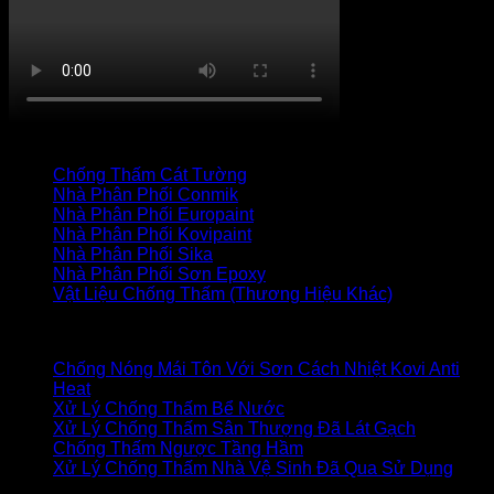
TRANG CHỦ
CỬA HÀNG
LIÊN HỆ
Thanh toán
+
Danh mục vật liệu
Chống Thấm Cát Tường
(34)
Nhà Phân Phối Conmik
(7)
Nhà Phân Phối Europaint
(19)
Nhà Phân Phối Kovipaint
(18)
Nhà Phân Phối Sika
(27)
Nhà Phân Phối Sơn Epoxy
(17)
Vật Liệu Chống Thấm (Thương Hiệu Khác)
(85)
Bài viết mới
Chống Nóng Mái Tôn Với Sơn Cách Nhiệt Kovi Anti
Heat
Xử Lý Chống Thấm Bể Nước
Xử Lý Chống Thấm Sân Thượng Đã Lát Gạch
Chống Thấm Ngược Tầng Hầm
Xử Lý Chống Thấm Nhà Vệ Sinh Đã Qua Sử Dụng