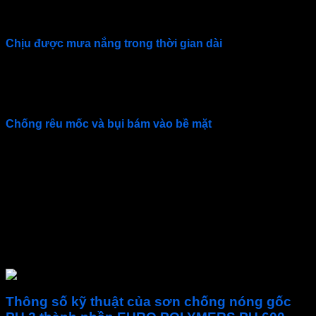
dùng cho tàu thuyền và bể chứa hóa chất. Nhờ tính kháng
dầu và hóa chất tuyệt vời của nó.
Chịu được mưa nắng trong thời gian dài
Sơn chống nóng mái tôn
gốc nhựa PU 2 thành phần cao
cấp, có độ bền cao và độ dẻo ổn định. Giúp màng sơn bền bỉ
với môi trường, chịu được ánh nắng gay gắt và mưa giông.
Chống rêu mốc và bụi bám vào bề mặt
Với tính năng chống thấm, ngăn ẩm hiệu quả,
sơn chống
nóng
PU 600
tạo màng sơn luôn khô ráo, chống bám bụi,
tránh rêu mốc. Đảm bảo tính thẩm mỹ lâu dài cho mọi công
trình.
Dễ dàng sử dụng
Sơn chống nóng mái tôn
Europaint
dạng lỏng dễ dàng thi
công bằng cọ, con lăn hay máy phun sơn chuyên dụng.
Thông số kỹ thuật của sơn chống nóng gốc