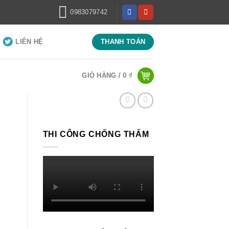
0983079742
LIÊN HỆ
THANH TOÁN
GIỎ HÀNG /
0
₫
THI CÔNG CHỐNG THẤM