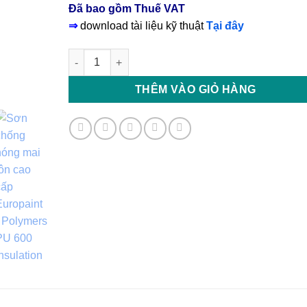
Đã bao gồm Thuế VAT
⇒
download tài liệu kỹ thuật
Tại đây
Polymers ZP-300 Primer Sơn lót epoxy chống rỉ sé
THÊM VÀO GIỎ HÀNG