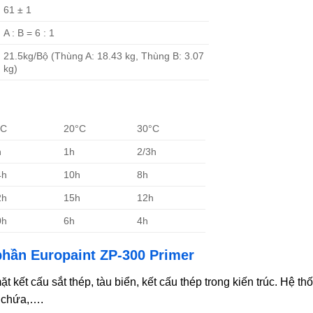
61 ± 1
A : B = 6 : 1
21.5kg/Bộ (Thùng A: 18.43 kg, Thùng B: 3.07
kg)
°C
20°C
30°C
h
1h
2/3h
4h
10h
8h
2h
15h
12h
0h
6h
4h
phần Europaint ZP-300 Primer
 kết cấu sắt thép, tàu biển, kết cấu thép trong kiến trúc. Hệ th
ể chứa,….