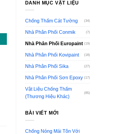
DANH MỤC VẬT LIỆU
Chống Thấm Cát Tường
(34)
t số lượng
Nhà Phân Phối Conmik
(7)
Nhà Phân Phối Europaint
(19)
Nhà Phân Phối Kovipaint
(18)
Nhà Phân Phối Sika
(27)
Nhà Phân Phối Sơn Epoxy
(17)
Vật Liệu Chống Thấm
(85)
(Thương Hiệu Khác)
BÀI VIẾT MỚI
Chống Nóng Mái Tôn Với