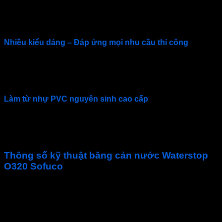
Băng cản nước PVC
của
Sofuco
được sản xuất và kiểm
tra đảm bảo tuân thủ các tiêu chuẩn chất lượng cao nhất của
Mỹ. Đảm bảo độ bền và độ tin cậy tối đa.
Nhiều kiểu dáng – Đáp ứng mọi nhu cầu thi công
Sofuco cung cấp các kích thước và màu sắc
băng cản
nước
khác nhau để phù hợp với các ứng dụng và nhu cầu
xây dựng.
Làm từ nhự PVC nguyên sinh cao cấp
Băng cản nước O320
được sản xuất từ nhựa PVC nguyên
sinh. Đảm bảo độ bền kéo và độ giãn dài cần thiết cho tất cả
các ứng dụng.
Thông số kỹ thuật băng cản nước Waterstop
O320 Sofuco
Màu sắc
Vàng / Xanh
Đóng gói
Cuộn 15m
Kích thước
Bản: 320 mm