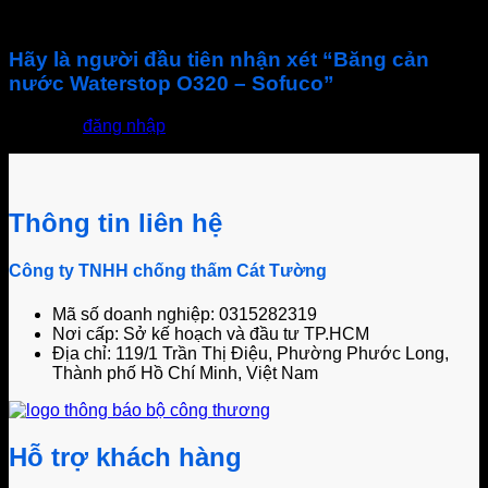
Chưa có đánh giá nào.
Hãy là người đầu tiên nhận xét “Băng cản
nước Waterstop O320 – Sofuco”
Bạn phải
đăng nhập
để gửi đánh giá.
Thông tin liên hệ
Công ty TNHH chống thấm Cát Tường
Mã số doanh nghiệp: 0315282319
Nơi cấp: Sở kế hoạch và đầu tư TP.HCM
Địa chỉ: 119/1 Trần Thị Điệu, Phường Phước Long,
Thành phố Hồ Chí Minh, Việt Nam
Hỗ trợ khách hàng