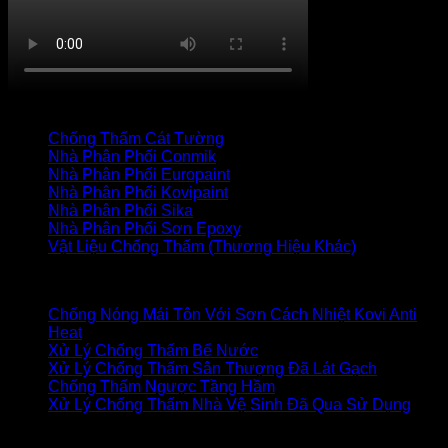
TRANG CHỦ
CỬA HÀNG
LIÊN HỆ
Thanh toán
+
Danh mục vật liệu
Chống Thấm Cát Tường
(34)
Nhà Phân Phối Conmik
(7)
Nhà Phân Phối Europaint
(19)
Nhà Phân Phối Kovipaint
(18)
Nhà Phân Phối Sika
(27)
Nhà Phân Phối Sơn Epoxy
(17)
Vật Liệu Chống Thấm (Thương Hiệu Khác)
(85)
Bài viết mới
Chống Nóng Mái Tôn Với Sơn Cách Nhiệt Kovi Anti
Heat
Xử Lý Chống Thấm Bể Nước
Xử Lý Chống Thấm Sân Thượng Đã Lát Gạch
Chống Thấm Ngược Tầng Hầm
Xử Lý Chống Thấm Nhà Vệ Sinh Đã Qua Sử Dụng
XỬ LÝ CHỐNG THẤM