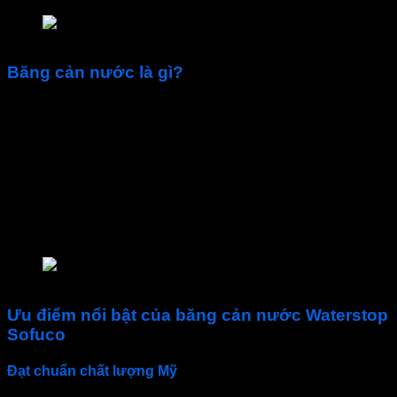
Băng cản nước PVC kiểu O
Băng cản nước là gì?
Băng cản nước
(hay
Waterbar
,
Waterstop
hay
tấm chắn
nước
,
thanh cản nước
) à một vật liệu chuyên dụng được
dùng trong các công trình xây dựng. Để ngăn chặn nước
thấm qua các khe nối (mối nối bê tông) như mạch ngừng,
khe co giãn, hoặc các khe nối giữa các kết cấu bê tông khác
nhau. Thường được sản xuất bằng nhựa PVC nguyên sinh
100%. Chuyên dùng trong các công trình ngầm, bể chứa
nước, hầm, đập nước, hồ bơi, trạm xử lý nước, tầng hầm,
v.v.
Băng cản nước PVC kiểu O Sofuco
Ưu điểm nổi bật của băng cản nước Waterstop
Sofuco
Đạt chuẩn chất lượng Mỹ