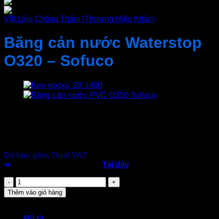
Vật Liệu Chống Thấm (Thương Hiệu Khác)
Băng cản nước Waterstop
O320 – Sofuco
170.000
₫
Thương Hiệu:
Sofuco – Việt Nam
Đóng gói: 32cm * 15m / Cuộn
Gốc: Nhựa PVC
Đã bao gồm Thuế VAT
⇒
download tài liệu kỹ thuật
Tại đây
Băng
cản
Thêm vào giỏ hàng
nước
Waterstop
O320
Mô tả