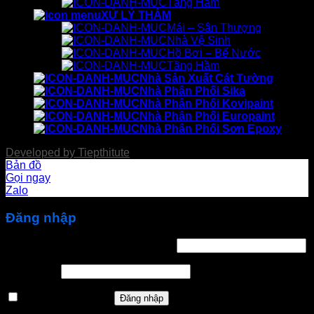
Tầng Hầm
XỬ LÝ THẤM
Mái – Sân Thượng
Nhà Vệ Sinh
Hồ Bơi – Bể Nước
Tầng Hầm
Nhà Sản Xuất Cát Tường
Nhà Phân Phối Sika
Nhà Phân Phối Kovipaint
Nhà Phân Phối Europaint
Nhà Phân Phối Sơn Epoxy
Developed by
Tiepthitute
Bản đồ
Gọi ngay
Zalo
Đăng nhập
Bắt
Tên tài khoản hoặc địa chỉ email
*
buộc
Bắt
Mật khẩu
*
buộc
Ghi nhớ mật khẩu
Đăng nhập