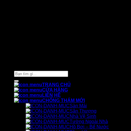
Thiết kế và chăm sóc ©
Phòng Marketing Cát Tường
Tìm
kiếm:
TRANG CHỦ
CỬA HÀNG
LIÊN HỆ
CHỐNG THẤM MỚI
Sàn Mái
Sân Thượng
Nhà Vệ Sinh
Tường Ngoài Nhà
Hồ Bơi – Bể Nước