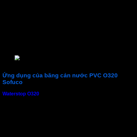
Quy chuẩn chất lượng
Mỹ
Độ bền kéo (TCVN 9407:2014)
≥ 12 Mpa
Độ giãn dài khi đứt (TCVN
> 250%
9407:2014)
Độ cứng Shore A (TCVN
≥ 65
9407:2014)
Nhựa PVC nguyên
Chất liệu
sinh
Băng cản nước O – Sofuco
Ứng dụng của băng cản nước PVC O320
Sofuco
Waterstop O320
sử dụng trong kết cấu bê tông tại các vị trí
khe co giãn của các hạng mục như:
Thủy điện
Hồ bơi
Tầng hầm
Hồ xử lý nước
Hố thang máy