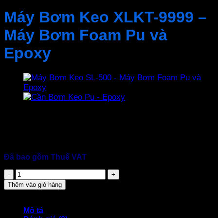
Máy Bơm Keo XLKT-9999 –
Máy Bơm Foam Pu và
Epoxy
2.200.000
₫
Mã sản phẩm: XLKT-9999
Điện áp: 220V – 50HZ
Áp suất: 18.000 PSI
Đã bao gồm Thuế VAT
Máy
Bơm
Thêm vào giỏ hàng
Keo
XLKT-
9999
Mô tả
-