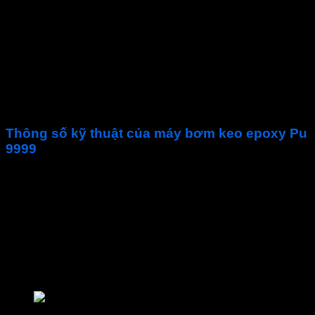
Thiết bị chuyên dụng thi công chống thấm ngược và xử
lý nứt bê tông
Kiểu máy tiện lợi, dễ sử dụng, bảo trì đơn giản
Nó giúp giải quyết công việc nhanh chóng, ít tốn nhân
công
Tiết kiệm thời gian, giúp đẩy nhanh tiến độ thi công
Sản phẩm được thiết kế với dây bơm dài 5m
Dễ dàng để máy ở 1 vị trí cố đinh và di chuyển làm việc
hết sức linh hoạt
Thông số kỹ thuật của máy bơm keo epoxy Pu
9999
Công suất
1100 W
Điện áp
220 V – 50HZ
Áp lực bơm lớn nhất
18 000 PSI
Áp lực làm việc
13 500 PSI
Vòng quay
2900 V/P
Trọng lượng
7.5 KG
Bảo hành
12 tháng
Phụ kiện của máy bơm keo epoxy Pu 9999