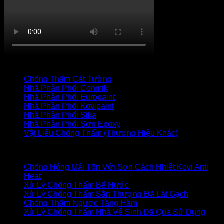
TRANG CHỦ
CỬA HÀNG
LIÊN HỆ
Thanh toán
+
Danh mục vật liệu
Chống Thấm Cát Tường
(34)
Nhà Phân Phối Conmik
(7)
Nhà Phân Phối Europaint
(19)
Nhà Phân Phối Kovipaint
(18)
Nhà Phân Phối Sika
(27)
Nhà Phân Phối Sơn Epoxy
(17)
Vật Liệu Chống Thấm (Thương Hiệu Khác)
(85)
Bài viết mới
Chống Nóng Mái Tôn Với Sơn Cách Nhiệt Kovi Anti
Heat
Xử Lý Chống Thấm Bể Nước
Xử Lý Chống Thấm Sân Thượng Đã Lát Gạch
Chống Thấm Ngược Tầng Hầm
Xử Lý Chống Thấm Nhà Vệ Sinh Đã Qua Sử Dụng