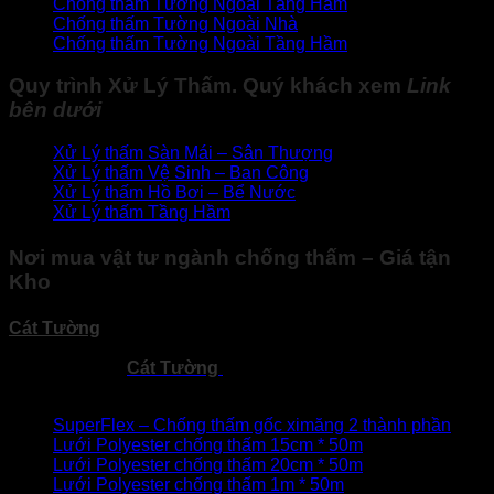
Chống thấm Tường Ngoài Tầng Hầm
Chống thấm Tường Ngoài Nhà
Chống thấm Tường Ngoài Tầng Hầm
Quy trình
Xử Lý Thấm
. Quý khách xem
Link
bên dưới
Xử Lý thấm Sàn Mái – Sân Thượng
Xử Lý thấm
Vệ Sinh – Ban Công
Xử Lý thấm
Hồ Bơi – Bể Nước
Xử Lý thấm
Tầng Hầm
Nơi mua vật tư ngành chống thấm – Giá tận
Kho
Cát Tường
Phân phối vật liệu chống thấm toàn quốc →
Rẻ
– Hiệu Quả – Chất Lượng
!
Các sản phẩm
Cát Tường
nhập khẩu và mời phân phối đại
lý toàn quốc
SuperFlex – Chống thấm gốc ximăng 2 thành phần
Lưới Polyester chống thấm 15cm * 50m
Lưới Polyester chống thấm 20cm * 50m
Lưới Polyester chống thấm 1m * 50m