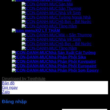
Sàn Mái
Sân Thượng
Nhà Vệ Sinh
Tường Ngoài Nhà
Hồ Bơi – Bể Nước
Tầng Hầm
XỬ LÝ THẤM
Mái – Sân Thượng
Nhà Vệ Sinh
Hồ Bơi – Bể Nước
Tầng Hầm
Nhà Sản Xuất Cát Tường
Nhà Phân Phối Sika
Nhà Phân Phối Kovipaint
Nhà Phân Phối Europaint
Nhà Phân Phối Sơn Epoxy
Developed by
Tiepthitute
Bản đồ
Gọi ngay
Zalo
Đăng nhập