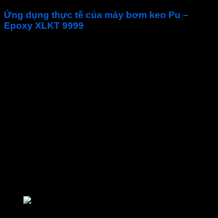
Ứng dụng thực tế của máy bơm keo Pu –
Epoxy XLKT 9999
Máy bơm keo XLKT 9999
là sản phẩm không thể thiếu
trong quá trình bơm keo chống thấm của các công trình. Với
hiệu quả và năng suất làm việc cao, sản phẩm luôn được
các nhà thi công sử dụng rộng rãi. Giới đây là một số ứng
dụng của máy bơm keo:
Bơm keo Pu và Epoxy chống nứt, chống thấm như:
668, 669, UF3000
Bơm keo Pu trương nở, keo epoxy chống nứt,…….
Chống thấm tầng hầm
Chống thấm mạch ngừng
Xử lý nứt bê tông
Chống thấm các bể ngầm
Bơm chống thấm khe nún
Các hạng mục cần xử lý chống thấm ngược
Chống thấm các hạng mục cao tầng, bể chứa, đập,
thủy điện
Ứng dụng thực tế của máy bơm keo Pu – Epoxy XL