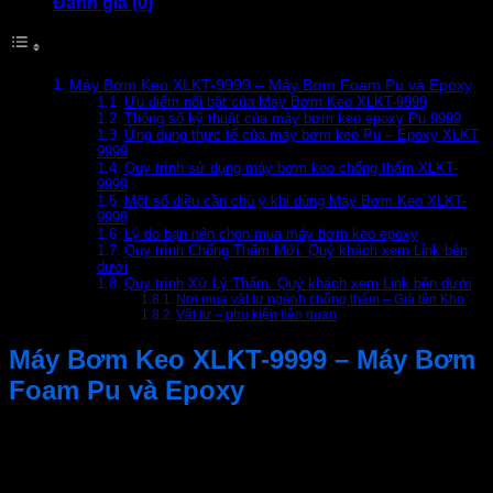
Đánh giá (0)
Máy
Bơm
Foam
Pu
Máy Bơm Keo XLKT-9999 – Máy Bơm Foam Pu và Epoxy
và
Ưu điểm nổi bật của Máy Bơm Keo XLKT-9999
Epoxy
Thông số kỹ thuật của máy bơm keo epoxy Pu 9999
số
Ứng dụng thực tế của máy bơm keo Pu – Epoxy XLKT
9999
lượng
Quy trình sử dụng máy bơm keo chống thấm XLKT-
9999
Một số điều cần chú ý khi dùng Máy Bơm Keo XLKT-
9999
Lý do bạn nên chọn mua máy bơm keo epoxy
Quy trình Chống Thấm Mới. Quý khách xem Link bên
dưới
Quy trình Xử Lý Thấm. Quý khách xem Link bên dưới
Nơi mua vật tư ngành chống thấm – Giá tận Kho
Vật tư – phụ kiện liên quan
Máy Bơm Keo XLKT-9999 – Máy Bơm
Foam Pu và Epoxy
Máy bơm keo XLKT-9999
ản phẩm được sản xuất tại Đài
Loan trên dây chuyền công nghệ tiên tiến. Với ưu điểm vượt
trội nên sản phẩm được các nhà thi công ưa chuộng trong