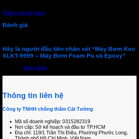
50.000
₫
Thêm vào giỏ hàng
Đánh giá
Chưa có đánh giá nào.
Hãy là người đầu tiên nhận xét “Máy Bơm Keo
XLKT-9999 – Máy Bơm Foam Pu và Epoxy”
Bạn phải
đăng nhập
để gửi đánh giá.
Thông tin liên hệ
Công ty TNHH chống thấm Cát Tường
Mã số doanh nghiệp: 0315282319
Nơi cấp: Sở kế hoạch và đầu tư TP.HCM
Địa chỉ: 119/1 Trần Thị Điệu, Phường Phước Long,
Thành phố Hồ Chí Minh, Việt Nam