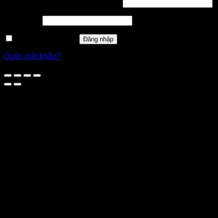
Bắt
Tên tài khoản hoặc địa chỉ email
*
buộc
Bắt
Mật khẩu
*
buộc
Ghi nhớ mật khẩu
Đăng nhập
Quên mật khẩu?