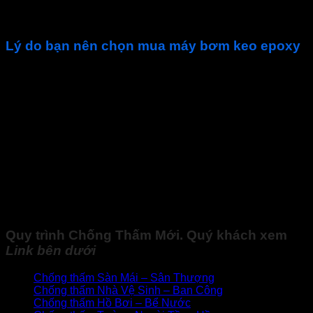
Để máy
bơm keo pu chống thấm
tránh xa tầm tay của
trẻ em
Lý do bạn nên chọn mua máy bơm keo epoxy
Máy bơm keo
của chúng tôi được nhập khẩu trực tiếp và
chính hãng. Sản phẩm được quý khách hàng tin dùng về độ
hiệu quả làm việc cao trong quá trình thi công
Chế độ và chính sách bảo hành tốt. Khi mua máy bơm keo
của chúng tôi quý khách hàng được bảo hành lên tới 6 tháng
bao gồm thay mới các linh kiện, phụ kiện hoàn toàn miễn phí
Sản phẩm
máy bơm keo pu
được cung cấp ra thị trường
với giá cả vô cùng tốt và cạnh tranh. Quý khách hàng mua
sản phẩm được vận chuyển trực tiếp đến mọi địa chỉ trên
toàn quốc.
Quy trình
Chống Thấm Mới
. Quý khách xem
Link
bên dưới
Chống thấm Sàn Mái – Sân Thượng
Chống thấm Nhà Vệ Sinh – Ban Công
Chống thấm Hồ Bơi – Bể Nước