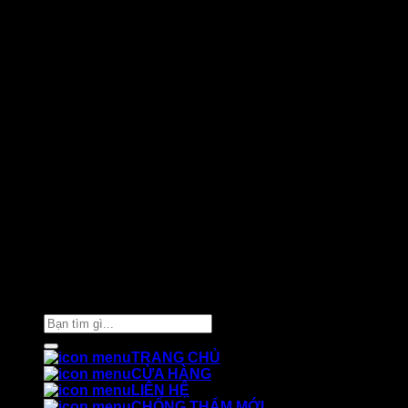
Thiết kế và chăm sóc ©
Phòng Marketing Cát Tường
Tìm
kiếm:
TRANG CHỦ
CỬA HÀNG
LIÊN HỆ
CHỐNG THẤM MỚI