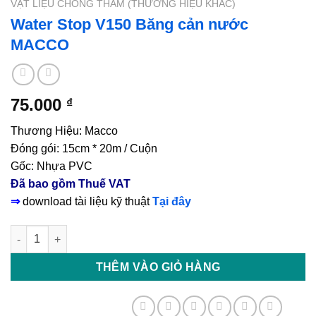
VẬT LIỆU CHỐNG THẤM (THƯƠNG HIỆU KHÁC)
Water Stop V150 Băng cản nước
MACCO
75.000
₫
Thương Hiệu: Macco
Đóng gói: 15cm * 20m / Cuộn
Gốc: Nhựa PVC
Đã bao gồm Thuế VAT
⇒
download tài liệu kỹ thuật
Tại đây
Water Stop V150 Băng cản nước MACCO số lượng
THÊM VÀO GIỎ HÀNG