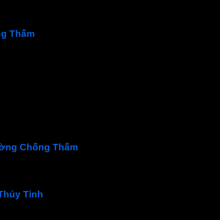
rong tương lai nhờ vào khả năng bảo vệ hiệu quả
ng Thấm
ường khả năng kháng kéo xé.
nứt sàn, góc chân tường…
ch cao.
Cường Chống Thấm
5mm
Thủy Tinh
sản phẩm này. Sợi thủy tinh được sản xuất từ thuỷ tinh nung ch