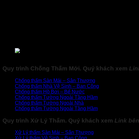
nhiệt cực tốt, làm cho sản phẩm có độ bền và khả năng c
Chất liên kết: Chất liên kết có thể là chất liên kết hữ
này là liên kết các sợi thủy tinh lại với nhau và tạo ra cấu
Phụ gia : Để nâng cao chất lượng của lưới. Các nhà sả
kháng tia Uv. và giúp cho sợi lưới mềm dẽo, linh hoạ
Lưới thủy tinh chống nứt tường
thường có màu trong s
biệt của mỗi loại mà nhà sản xuất đã tính toán và thêm 
yếu là 1 mét.
lưới-thủy-tinh-gia-cường-gia-cố
Quy trình
Chống Thấm Mới
. Quý khách xem
Li
Chống thấm Sàn Mái – Sân Thượng
Chống thấm Nhà Vệ Sinh – Ban Công
Chống thấm Hồ Bơi – Bể Nước
Chống thấm Tường Ngoài Tầng Hầm
Chống thấm Tường Ngoài Nhà
Chống thấm Tường Ngoài Tầng Hầm
Quy trình
Xử Lý Thấm
. Quý khách xem
Link
bên
Xử Lý thấm Sàn Mái – Sân Thượng
Xử Lý thấm
Vệ Sinh – Ban Công