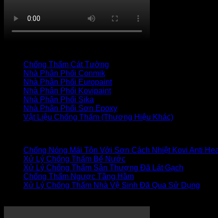
TRANG CHỦ
CỬA HÀNG
LIÊN HỆ
Thanh toán
+
Danh mục vật liệu
Chống Thấm Cát Tường
(34)
Nhà Phân Phối Conmik
(7)
Nhà Phân Phối Europaint
(19)
Nhà Phân Phối Kovipaint
(18)
Nhà Phân Phối Sika
(27)
Nhà Phân Phối Sơn Epoxy
(17)
Vật Liệu Chống Thấm (Thương Hiệu Khác)
(85)
Bài viết mới
Chống Nóng Mái Tôn Với Sơn Cách Nhiệt Kovi Anti Hea
Xử Lý Chống Thấm Bể Nước
Xử Lý Chống Thấm Sân Thượng Đã Lát Gạch
Chống Thấm Ngược Tầng Hầm
Xử Lý Chống Thấm Nhà Vệ Sinh Đã Qua Sử Dụng
XỬ LÝ CHỐNG THẤM