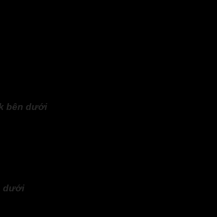
hịu nhiệt cao.
u cơ hoặc vô cơ. Có thể kể đến như nhựa Epoxy, Polyvinyl acetat
 trúc lưới.
n xuất thường bổ xung thêm một số phụ gia trong quá trình sả
uốt hoặc màu trắng. Đôi khi chúng ta cũng bắt gặp loại lưới n
vào các phụ gia.
Lưới Thủy Tinh Trát Tường
được đóng gói the
nk
bên dưới
 dưới