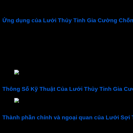
Lưới thủy tinh
giúp giảm thiểu chi phí sửa chữa và bảo trì t
Ứng dụng của Lưới Thủy Tinh Gia Cường Chố
• ‎
Lưới Thủy Tinh 5×5
gia cường cho lớp chống thấm, tăng c
• Trải gia cường chống thấm bề mặt sàn bê tông, gia cố vết 
• Tô tường, gia cường và chống nứt cho lớp tô trát.
•
Lưới thủy tinh gia cường
chống nứt mối nối cho tường thạ
lưới-thủy-tinh-gia-cố
Thông Số Kỹ Thuật Của Lưới Thủy Tinh Gia 
Thông Số Kỹ thuật của Lưới Thủy Tinh Gia Cường 5x
Thành phần chính và ngoại quan của
Lưới Sợi 
Sợi thủy tinh: Sợi thủy tinh là thành phần chủ đạo của 