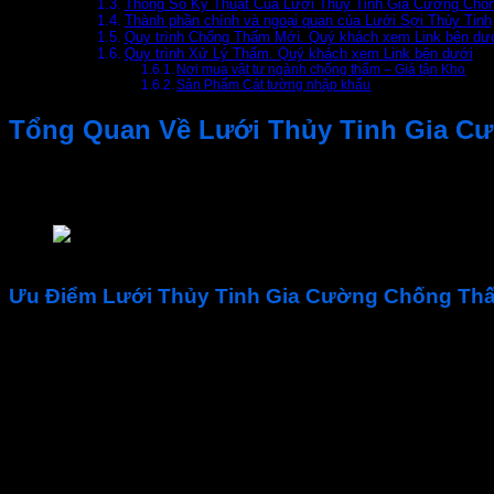
Thông Số Kỹ Thuật Của Lưới Thủy Tinh Gia Cường Chố
Thành phần chính và ngoại quan của Lưới Sợi Thủy Tinh
Quy trình Chống Thấm Mới. Quý khách xem Link bên dư
Quy trình Xử Lý Thấm. Quý khách xem Link bên dưới
Nơi mua vật tư ngành chống thấm – Giá tận Kho
Sản Phẩm Cát tường nhập khẩu
Tổng Quan Về Lưới Thủy Tinh Gia C
Lưới Thủy Tinh Gia Cường Chống Thấm mắt 5*5
(mắt lưới
liệu chống thấm. Sản phẩm được các nhà thầu xây dựng sử dụ
lưới thủy tinh mắc 5×5
Ưu Điểm Lưới Thủy Tinh Gia Cường Chống Thấ
Độ Bền Cao
Lưới Thủy Tinh
có độ bền cao, giúp kéo dài tuổi thọ của hệ t
Dễ Dàng Thi Công
Lưới Thủy Tinh Chống Nứt
dễ dàng cắt và lắp đặt, giúp tiết
Tiết Kiệm Chi Phí