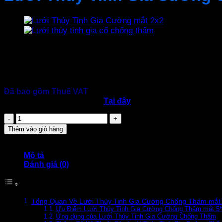
340.000
₫
Quy cách: Mắt lưới 5*5 mm
Đóng gói: 1mét * 50mét
Định lượng thủy tinh: 75 Gram
Đã bao gồm Thuế VAT
⇒
download tài liệu kỹ thuật
Tại đây
Lưới
Thủy
Thêm vào giỏ hàng
Tinh
Gia
Cường
Mô tả
Chống
Đánh giá (0)
Thấm
mắt
5*5
số
Tổng Quan Về Lưới Thủy Tinh Gia Cường Chống Thấm mắt
lượng
Ưu Điểm Lưới Thủy Tinh Gia Cường Chống Thấm mắt 5*
Ứng dụng của Lưới Thủy Tinh Gia Cường Chống Thấm