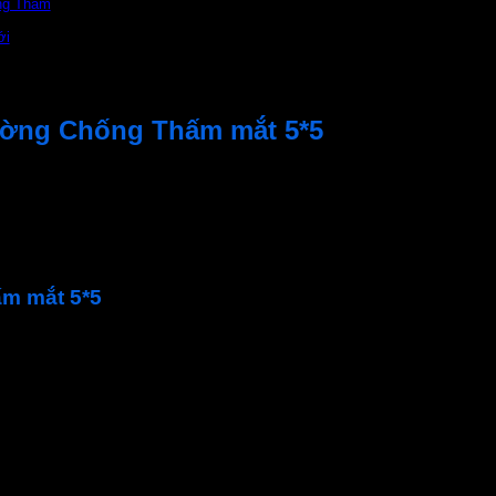
ng Thấm
ới
ường Chống Thấm mắt 5*5
 5mm*5mm) là sản phẩm được làm chủ yếu từ sợi thủy tinh. Dùn
ng rộng rãi trong lĩnh vực chống thấm dân dụng và công nghiệ
m mắt 5*5
hống chống thấm và giảm chi phí bảo trì
 kiệm thời gian và công sức trong quá trình thi công