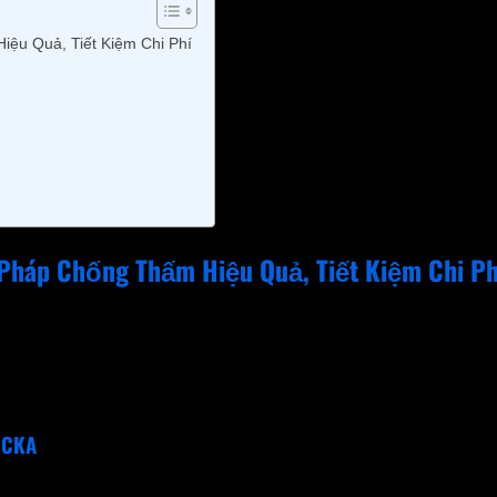
ệu Quả, Tiết Kiệm Chi Phí
Pháp Chống Thấm Hiệu Quả, Tiết Kiệm Chi Ph
thấm bitum khò nhiệt có mức giá kinh tế hơn, nhưng vẫn đáp ứ
itum và Atactic Polyproplen, mang lại khả năng chống thấm ổn 
 CKA
chống thấm cao, ngay cả với môi trường áp suất hơi nước lớn