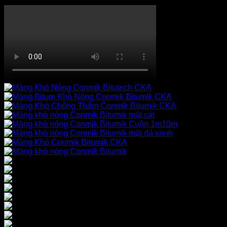
XỬ LÝ CHỐNG THẤM