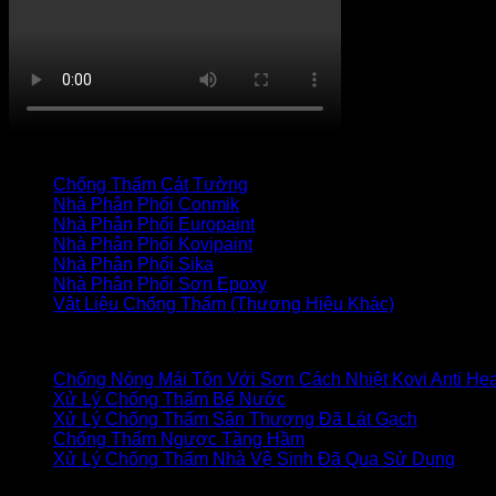
TRANG CHỦ
CỬA HÀNG
LIÊN HỆ
Thanh toán
+
Danh mục vật liệu
Chống Thấm Cát Tường
(34)
Nhà Phân Phối Conmik
(7)
Nhà Phân Phối Europaint
(19)
Nhà Phân Phối Kovipaint
(18)
Nhà Phân Phối Sika
(27)
Nhà Phân Phối Sơn Epoxy
(17)
Vật Liệu Chống Thấm (Thương Hiệu Khác)
(85)
Bài viết mới
Chống Nóng Mái Tôn Với Sơn Cách Nhiệt Kovi Anti Hea
Xử Lý Chống Thấm Bể Nước
Xử Lý Chống Thấm Sân Thượng Đã Lát Gạch
Chống Thấm Ngược Tầng Hầm
Xử Lý Chống Thấm Nhà Vệ Sinh Đã Qua Sử Dụng