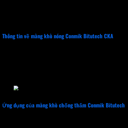
Khả năng chịu tải lớn
Độ đàn hồi cao
Chịu mỏi và cường độ chịu đâm thủng lớn
Có khả năng chịu xé và chịu kéo rất tốt
Thích ứng tuyệt hảo khi nhiệt độ xuống mức lạnh
Thông tin về màng khò nóng Conmik Bitutech CKA
Tên sản phẩm:
Conmik Bitutech CKA
Quy cách: Cuộn 1m x 10m
Gốc vật liệu: Bitum và Atactic Polyproplen
Lớp gia cường: Polyester
Phương pháp thi công: Khò nóng bằng đèn khò gas
Quy cách đóng gói: Cuộn 1mét * 10mét * 3mm
Mặt trơn, Mặt cát, Mặt đá xanh
Màng Khò Conmik Bitutech CKA
Ứng dụng của màng khò chống thấm Conmik Bitutech
Màng chống thấm Conmik Bitutech
được sử dụng rộng rãi 
Mái nhà, hiên, sân, ban công, các vị trí bị trũng