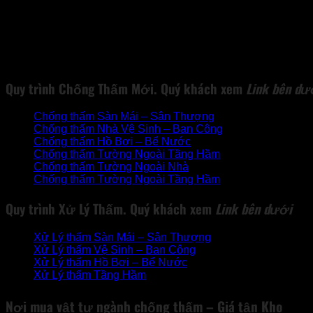
Tầng hầm và các kết cấu bê tông
Các đầu ống, đầu cọc
Bể bơi và các bể chứa nước
Cầu và các đường ống, đường hầm
Các bệ phóng tên lửa và các thềm để máy bay…
Quy trình
Chống Thấm Mới
. Quý khách xem
Link
bên dư
Chống thấm Sàn Mái – Sân Thượng
Chống thấm Nhà Vệ Sinh – Ban Công
Chống thấm Hồ Bơi – Bể Nước
Chống thấm Tường Ngoài Tầng Hầm
Chống thấm Tường Ngoài Nhà
Chống thấm Tường Ngoài Tầng Hầm
Quy trình
Xử Lý Thấm
. Quý khách xem
Link
bên dưới
Xử Lý thấm Sàn Mái – Sân Thượng
Xử Lý thấm
Vệ Sinh – Ban Công
Xử Lý thấm
Hồ Bơi – Bể Nước
Xử Lý thấm
Tầng Hầm
Nơi mua vật tư ngành chống thấm – Giá tận Kho