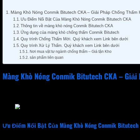
Màng Khò Nóng Conmik Bitutech CKA – Giải Pháp Chống Thấm Hi
Ưu Điểm Nổi Bật Của Màng Khò Nóng Conmik Bitutech CKA
Thông tin về màng khò nóng Conmik Bitutech CKA
Ứng dụng của màng khò chống thấm Conmik Bitutech
Quy trình Chống Thấm Mới. Quý khách xem Link bên dưới
Quy trình Xử Lý Thấm. Quý khách xem Link bên dưới
Nơi mua vật tư ngành chống thấm – Giá tận Kho
sản phẩm liên quan
Màng Khò Nóng Conmik Bitutech CKA – Giải 
Màng khò nóng Conmik Bitutech CKA
là dòng màng chống 
thấm
Conmik Bitutech CKA
được sản xuất từ hỗn hợp giàu b
Màng Bitum Khò Nóng Conmik Bitutech CKA
Ưu Điểm Nổi Bật Của Màng Khò Nóng Conmik Bitutech
Màng chống thấm
Conmik Bitutech CKA
có khả năng 