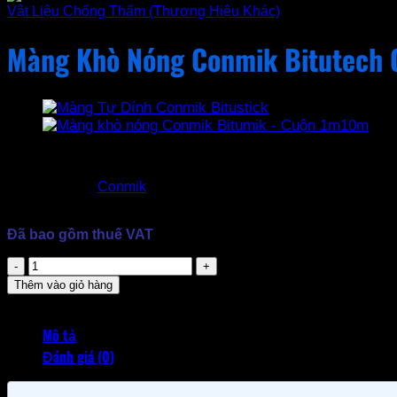
Vật Liệu Chống Thấm (Thương Hiệu Khác)
Màng Khò Nóng Conmik Bitutech
1.000.000
₫
Thương hiệu:
Conmik
Đóng gói: Cuộn 1mét * 10mét * 3mm
Ngoại quan: Mặt trơn, Mặt cát, Mặt đá xanh
Đã bao gồm thuế VAT
Màng
Khò
Thêm vào giỏ hàng
Nóng
Conmik
Bitutech
Mô tả
CKA
Đánh giá (0)
số
lượng